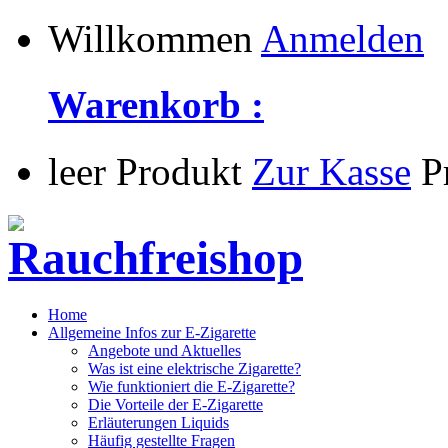
Willkommen
Anmelden
Warenkorb :
leer
Produkt
Zur Kasse
P
Home
Allgemeine Infos zur E-Zigarette
Angebote und Aktuelles
Was ist eine elektrische Zigarette?
Wie funktioniert die E-Zigarette?
Die Vorteile der E-Zigarette
Erläuterungen Liquids
Häufig gestellte Fragen