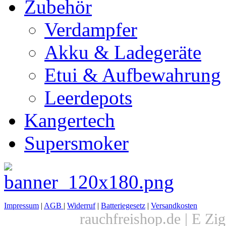
Zubehör
Verdampfer
Akku & Ladegeräte
Etui & Aufbewahrung
Leerdepots
Kangertech
Supersmoker
Impressum
|
AGB
|
Widerruf
|
Batteriegesetz
|
Versandkosten
rauchfreishop.de | E Ziga