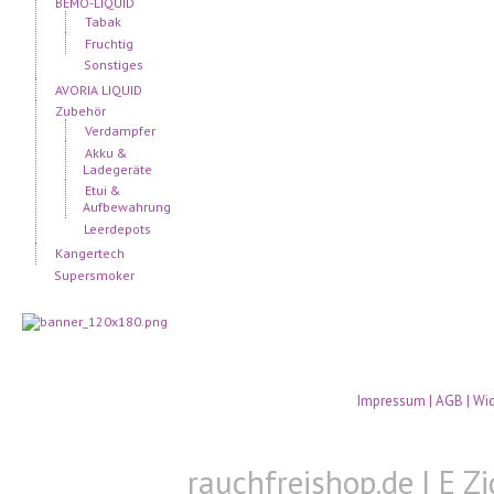
BEMO-LIQUID
Tabak
Fruchtig
Sonstiges
AVORIA LIQUID
Zubehör
Verdampfer
Akku &
Ladegeräte
Etui &
Aufbewahrung
Leerdepots
Kangertech
Supersmoker
Impressum
|
AGB
|
Wid
rauchfreishop.de | E Zi