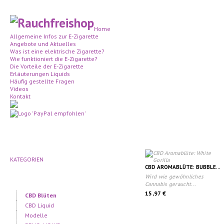
Home
Allgemeine Infos zur E-Zigarette
Angebote und Aktuelles
Was ist eine elektrische Zigarette?
Wie funktioniert die E-Zigarette?
Die Vorteile der E-Zigarette
Erläuterungen Liquids
Häufig gestellte Fragen
Videos
Kontakt
KATEGORIEN
CBD AROMABLÜTE: BUBBLE...
Wird wie gewöhnliches
Cannabis geraucht...
15,97 €
CBD Blüten
CBD Liquid
Modelle