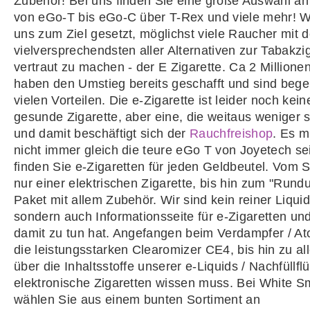
Zubehör! Bei uns finden Sie eine große Auswahl an 
von eGo-T bis eGo-C über T-Rex und viele mehr! W
uns zum Ziel gesetzt, möglichst viele Raucher mit d
vielversprechendsten aller Alternativen zur Tabakzi
vertraut zu machen - der E Zigarette. Ca 2 Million
haben den Umstieg bereits geschafft und sind bege
vielen Vorteilen. Die e-Zigarette ist leider noch keine
gesunde Zigarette, aber eine, die weitaus weniger s
und damit beschäftigt sich der
Rauchfreishop
. Es 
nicht immer gleich die teure eGo T von Joyetech sei
finden Sie e-Zigaretten für jeden Geldbeutel. Vom S
nur einer elektrischen Zigarette, bis hin zum "Run
Paket mit allem Zubehör. Wir sind kein reiner Liqui
sondern auch Informationsseite für e-Zigaretten un
damit zu tun hat. Angefangen beim Verdampfer / At
die leistungsstarken Clearomizer CE4, bis hin zu 
über die Inhaltsstoffe unserer e-Liquids / Nachfüllflü
elektronische Zigaretten wissen muss. Bei White S
wählen Sie aus einem bunten Sortiment an