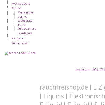
AVORIA LIQUID
Zubehör
Verdampfer
Akku &
Ladegeräte
Etui &
Aufbewahrung
Leerdepots
Kangertech
Supersmoker
Impressum
|
AGB
|
Wid
rauchfreishop.de | E Zi
| Liquids | Elektronisc
E-liquid | E liquid | E-