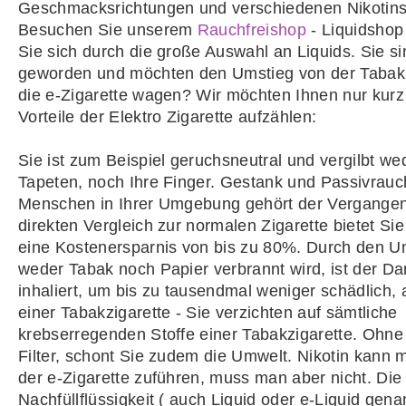
Geschmacksrichtungen und verschiedenen Nikotins
Besuchen Sie unserem
Rauchfreishop
- Liquidshop
Sie sich durch die große Auswahl an Liquids. Sie si
geworden und möchten den Umstieg von der Tabakz
die e-Zigarette wagen? Wir möchten Ihnen nur kurz
Vorteile der Elektro Zigarette aufzählen:
Sie ist zum Beispiel geruchsneutral und vergilbt we
Tapeten, noch Ihre Finger. Gestank und Passivrauch
Menschen in Ihrer Umgebung gehört der Vergangen
direkten Vergleich zur normalen Zigarette bietet S
eine Kostenersparnis von bis zu 80%. Durch den U
weder Tabak noch Papier verbrannt wird, ist der D
inhaliert, um bis zu tausendmal weniger schädlich,
einer Tabakzigarette - Sie verzichten auf sämtliche
krebserregenden Stoffe einer Tabakzigarette. Ohn
Filter, schont Sie zudem die Umwelt. Nikotin kann 
der e-Zigarette zuführen, muss man aber nicht. Die
Nachfüllflüssigkeit ( auch Liquid oder e-Liquid genan