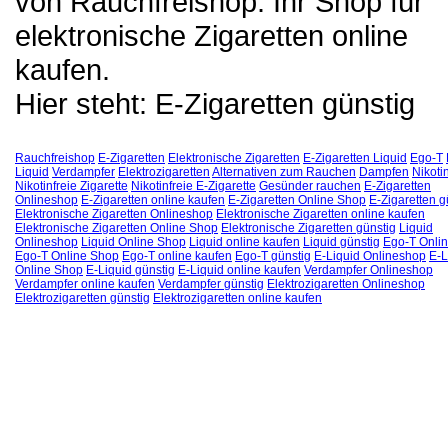
von Rauchfreishop. Ihr Shop für
elektronische Zigaretten online
kaufen.
Hier steht: E-Zigaretten günstig
Rauchfreishop
E-Zigaretten
Elektronische Zigaretten
E-Zigaretten Liquid
Ego-T
Liquid
Verdampfer
Elektrozigaretten
Alternativen zum Rauchen
Dampfen
Nikotin
Nikotinfreie Zigarette
Nikotinfreie E-Zigarette
Gesünder rauchen
E-Zigaretten
Onlineshop
E-Zigaretten online kaufen
E-Zigaretten Online Shop
E-Zigaretten g
Elektronische Zigaretten Onlineshop
Elektronische Zigaretten online kaufen
Elektronische Zigaretten Online Shop
Elektronische Zigaretten günstig
Liquid
Onlineshop
Liquid Online Shop
Liquid online kaufen
Liquid günstig
Ego-T Onli
Ego-T Online Shop
Ego-T online kaufen
Ego-T günstig
E-Liquid Onlineshop
E-L
Online Shop
E-Liquid günstig
E-Liquid online kaufen
Verdampfer Onlineshop
Verdampfer online kaufen
Verdampfer günstig
Elektrozigaretten Onlineshop
Elektrozigaretten günstig
Elektrozigaretten online kaufen